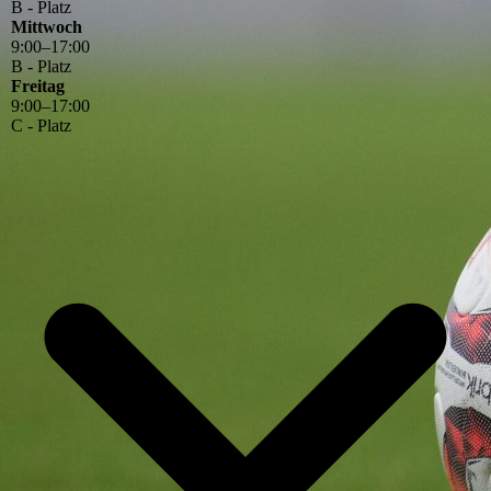
B - Platz
Mittwoch
9
:
00
–
17
:
00
B - Platz
Freitag
9
:
00
–
17
:
00
C - Platz