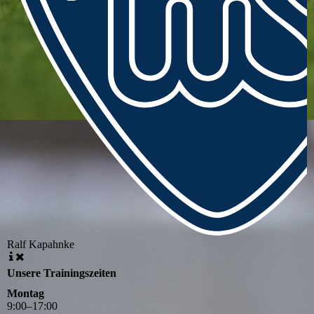
Ralf Kapahnke
Unsere Trainingszeiten
Montag
9
:
00
–
17
:
00