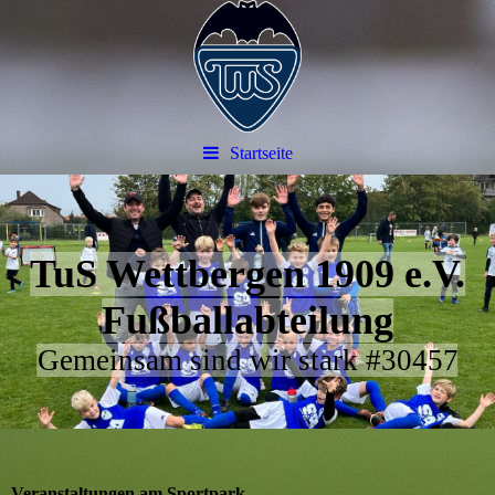
Startseite
TuS Wettbergen 1909 e.V.
Fußballabteilung
Gemeinsam sind wir stark #30457
Veranstaltungen am Sportpark