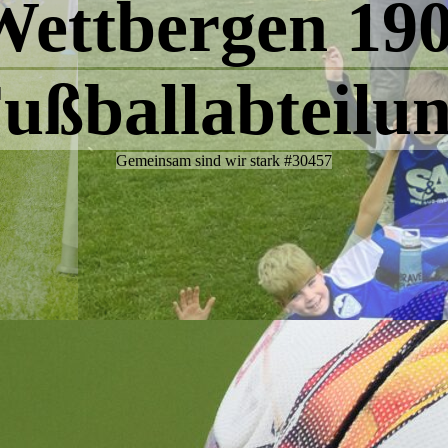
ettbergen 190
E - Jugend U11 II
E - Jugend U10 I + II
ußballabteilu
F - Jugend U9 I + II
F - Jugend U8 I + II
Gemeinsam sind wir stark #30457
F - Jugend U8 III
G - Jugend U7 I + II
G - Jugend U6 I
Vorschule U5
(Jahrgang 2020)