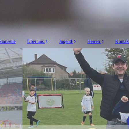
Startseite
Über uns
Jugend
Herren
Kontak
Ansprechpartner
Sponsoren (Jugend)
Sponsoren (Herren)
Mitglied werden
B - Jugend U17
1. Herren
Trainingszeiten
C - Jugend U15
2. Herren
Galerie
C - Jugend U14
Ü32
D - Jugend U13
Ü40
D - Jugend U12 I
Ü50
D - Jugend U12 II
Ü60
E - Jugend U11