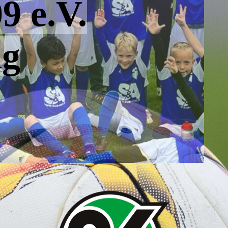
9 e.V.
ng